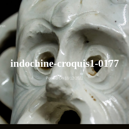
eur.
indochine-croquis1-0177
Posted On
18/12/2022