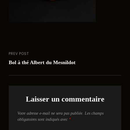
PREV POST
Navigation
Previous
Bol à thé Albert du Mesnildot
Post
de
l’article
Laisser un commentaire
Votre adresse e-mail ne sera pas publiée.
Les champs
obligatoires sont indiqués avec
*