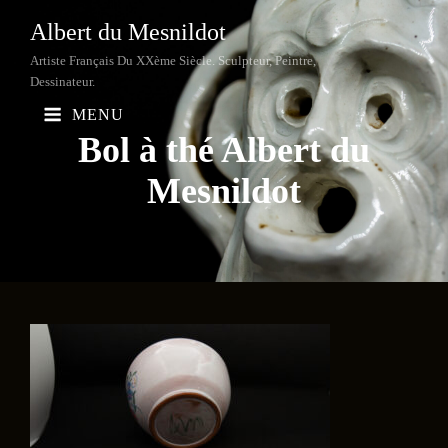
Albert du Mesnildot
Artiste Français Du XXème Siècle. Sculpteur, Peintre,
Dessinateur.
MENU
Bol à thé Albert du
Mesnildot