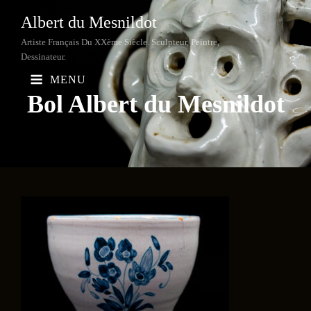
Albert du Mesnildot
Artiste Français Du XXème Siècle. Sculpteur, Peintre,
Dessinateur.
MENU
Bol Albert du
Mesnildot