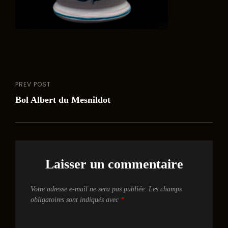
PREV POST
Navigation
Previous
Bol Albert du Mesnildot
Post
de
l’article
Laisser un commentaire
Votre adresse e-mail ne sera pas publiée.
Les champs
obligatoires sont indiqués avec
*