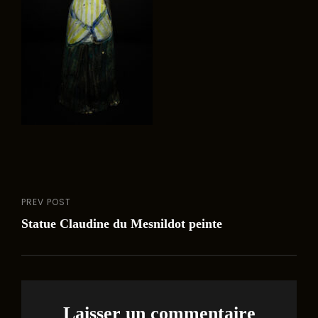
PREV POST
Navigation
Previous
Statue Claudine du Mesnildot peinte
Post
de
l’article
Laisser un commentaire