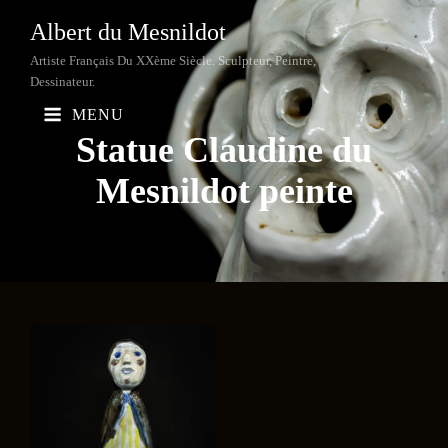
Albert du Mesnildot
Artiste Français Du XXème Siècle. Sculpteur, Peintre,
Dessinateur.
MENU
Statue Claudine du
Mesnildot
peinte