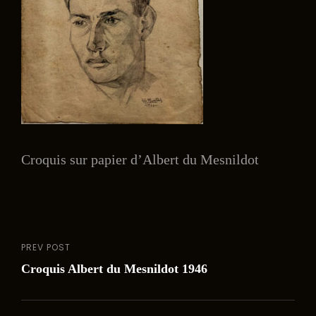
Croquis sur papier d’Albert du Mesnildot
PREV POST
Navigation
Previous
Croquis Albert du Mesnildot 1946
Post
de
l’article