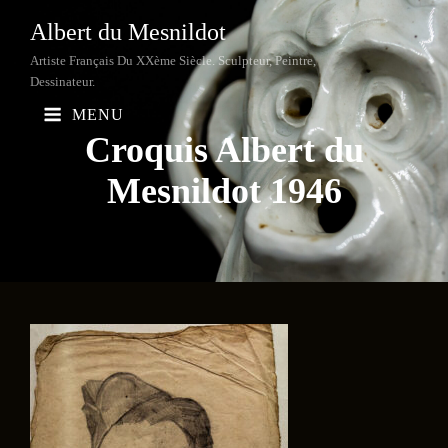
Albert du Mesnildot
Artiste Français Du XXème Siècle. Sculpteur, Peintre,
Dessinateur.
MENU
Croquis Albert du
Mesnildot
1946