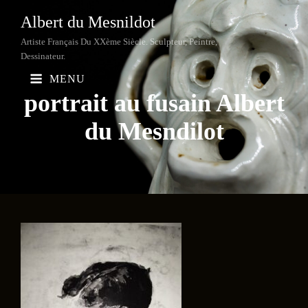
Albert du Mesnildot
Artiste Français Du XXème Siècle. Sculpteur, Peintre,
Dessinateur.
MENU
portrait au fusain Albert
du
Mesndilot