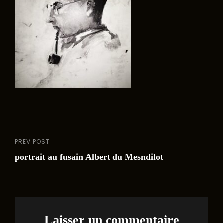
PREV POST
Navigation
Previous
portrait au fusain Albert du Mesndilot
Post
de
l’article
Laisser un commentaire